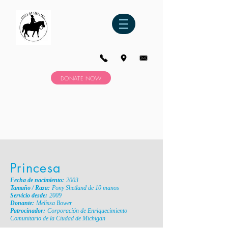
DONATE NOW
Princesa
Fecha de nacimiento:
2003
Tamaño / Raza:
Pony Shetland de 10 manos
Servicio desde:
2009
Donante:
Melissa Bower
Patrocinador:
Corporación de Enriquecimiento
Comunitario de la Ciudad de Michigan